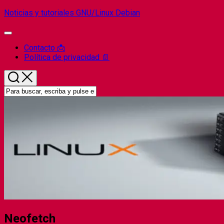
Saltar
Noticias y tutoriales GNU/Linux Debian
al
contenido
Ampliar
el
Contacto 📩
menú
Política de privacidad 📄
Neofetch