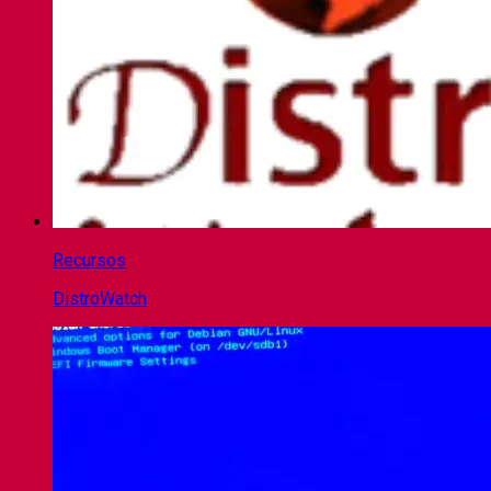
Recursos
DistroWatch