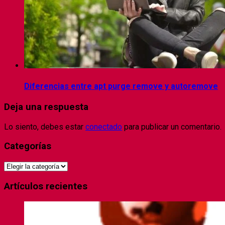
Diferencias entre apt purge remove y autoremove
Deja una respuesta
Lo siento, debes estar
conectado
para publicar un comentario.
Categorías
Categorías
Artículos recientes