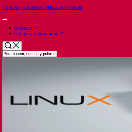
Saltar
Noticias y tutoriales GNU/Linux Debian
al
contenido
Ampliar
el
Contacto 📩
menú
Política de privacidad 📄