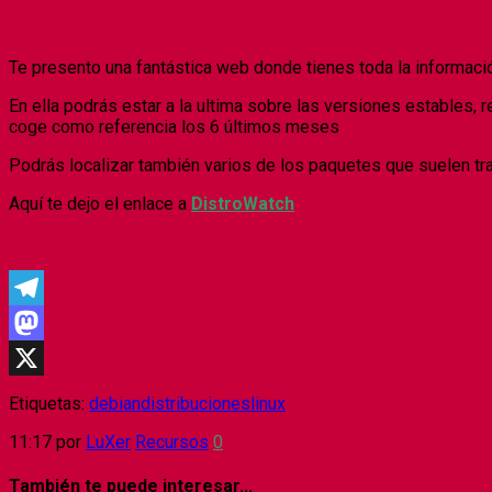
Te presento una fantástica web donde tienes toda la informació
En ella podrás estar a la ultima sobre las versiones estables, re
coge como referencia los 6 últimos meses
Podrás localizar también varios de los paquetes que suelen tra
Aquí te dejo el enlace a
DistroWatch
Telegram
Mastodon
X
Etiquetas:
debian
distribuciones
linux
11:17
por
LuXer
Recursos
0
También te puede interesar...