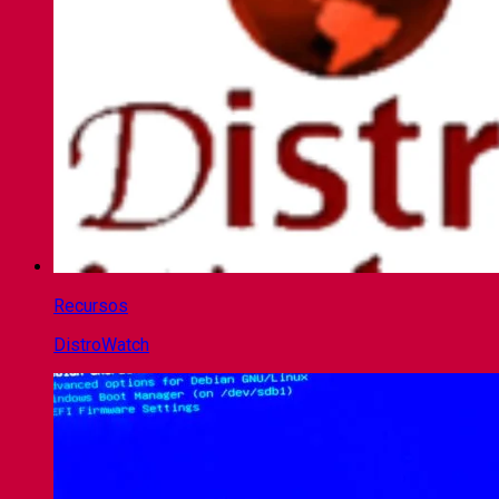
Recursos
DistroWatch