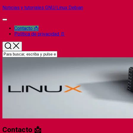
Saltar
Noticias y tutoriales GNU/Linux Debian
al
contenido
Ampliar
el
Página
Contacto 📩
menú
actual:
Política de privacidad 📄
Contacto 📩