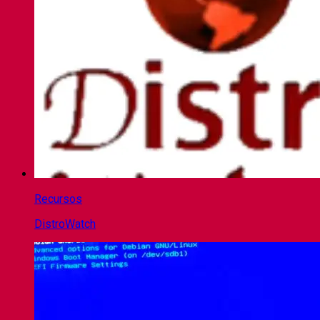
Recursos
DistroWatch