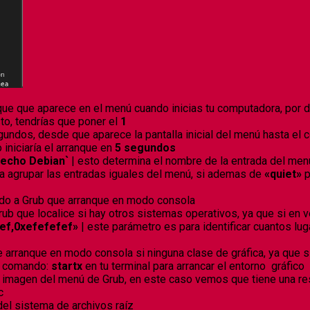
nque que aparece en el menú cuando inicias tu computadora, por 
o, tendrías que poner el
1
undos, desde que aparece la pantalla inicial del menú hasta el 
niciaría el arranque en
5 segundos
 echo Debian`
| esto determina el nombre de la entrada del men
ra agrupar las entradas iguales del menú, si ademas de
«quiet»
p
ando a Grub que arranque en modo consola
Grub que localice si hay otros sistemas operativos, ya que si en
f,0xefefefef»
| este parámetro es para identificar cuantos l
ue arranque en modo consola si ninguna clase de gráfica, ya que 
el comando:
startx
en tu terminal para arrancar el entorno gráfico
e imagen del menú de Grub, en este caso vemos que tiene una r
c
del sistema de archivos raíz