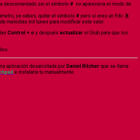
era descomentado sin el símbolo
#
no aparecería el modo de
metro, ya sabes, quitar el símbolo
#
pero si eres un friki 🕺
e melodías init tunes para modificar este valor
las
Control + o
y después
actualizar
el Grub para que los
llos
na aplicación desarrollada por
Daniel Ritcher
que se llama
chpad
e instalarla tu manualmente