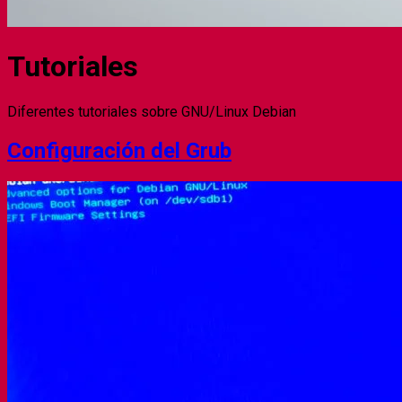
Tutoriales
Diferentes tutoriales sobre GNU/Linux Debian
Configuración del Grub