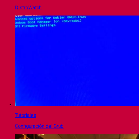
DistroWatch
Tutoriales
Configuración del Grub