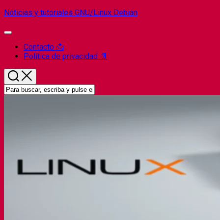
Saltar
Noticias y tutoriales GNU/Linux Debian
al
contenido
Ampliar
el
Contacto 📩
menú
Política de privacidad 📄