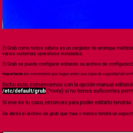
El Grub como todos sabéis es un cargador de arranque múltipl
varios sistemas operativos instalados.
El Grub se puede configurar editando su archivo de configuraci
Importante
(
es conveniente que hagas antes una copia de seguridad del archiv
Dicho esto, comencemos con la opción manual editando e
/etc/default/grub
(*
nota
) si no tienes suficientes perm
Si ese es tu caso, entonces para poder editarlo tendrá
Se abrirá el archivo de grub que mas o menos tendrá un aspecto 