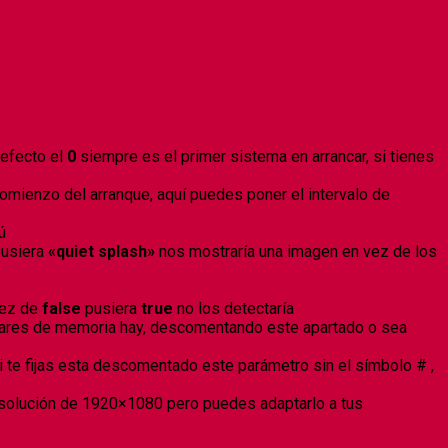
defecto el
0
siempre es el primer sistema en arrancar, si tienes
comienzo del arranque, aquí puedes poner el intervalo de
ú
usiera
«quiet splash»
nos mostraría una imagen en vez de los
 vez de
false
pusiera
true
no los detectaría
ugares de memoria hay, descomentando este apartado o sea
si te fijas esta descomentado este parámetro sin el símbolo # ,
esolución de 1920×1080 pero puedes adaptarlo a tus