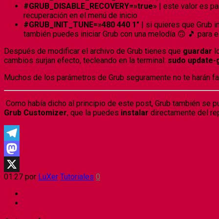
#GRUB_DISABLE_RECOVERY=»true»
| este valor es p
recuperación en el menú de inicio
#GRUB_INIT_TUNE=»480 440 1″
| si quieres que Grub i
también puedes iniciar Grub con una melodía 🙃 🎵 para e
Después de modificar el archivo de Grub tienes que
guardar
lo
cambios surjan efecto, tecleando en la terminal:
sudo update-
Muchos de los parámetros de Grub seguramente no te harán falt
Como había dicho al principio de este post, Grub también se 
Grub Customizer
, que la puedes
instalar
directamente del re
Telegram
Mastodon
01:27
por
LuXer
Tutoriales
0
X