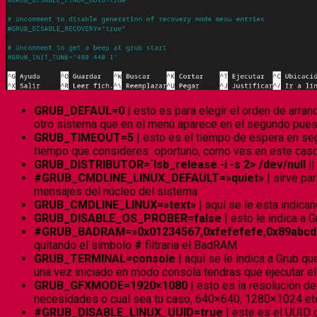
GRUB_DEFAUL=0
| esto es para elegir el orden de arra
otro sistema que en el menú aparece en el segundo puest
GRUB_TIMEOUT=5
| esto es el tiempo de espera en seg
tiempo que consideres oportuno, como ves en este caso i
GRUB_DISTRIBUTOR=`lsb_release -i -s 2> /dev/null ||
#GRUB_CMDLINE_LINUX_DEFAULT=»quiet»
| sirve pa
mensajes del núcleo del sistema
GRUB_CMDLINE_LINUX=»text»
| aquí se le esta indic
GRUB_DISABLE_OS_PROBER=false
| esto le indica a 
#GRUB_BADRAM=»0x01234567,0xfefefefe,0x89abcde
quitando el símbolo
#
filtraria el BadRAM
GRUB_TERMINAL=console
| aqui se le indica a Grub q
una vez iniciado en modo consola tendras que ejecutar 
GRUB_GFXMODE=1920×1080
| esto es la resolución d
necesidades o cual sea tu caso, 640×640,
1280×1024 et
#GRUB_DISABLE_LINUX_UUID=true
| este es el UUID 