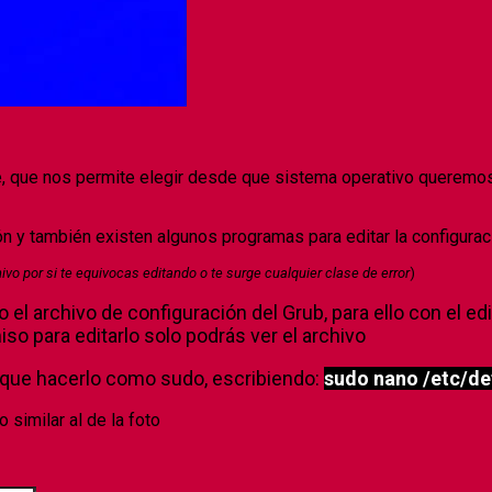
e, que nos permite elegir desde que sistema operativo queremo
ón y también existen algunos programas para editar la configura
o por si te equivocas editando o te surge cualquier clase de error
)
l archivo de configuración del Grub, para ello con el ed
iso para editarlo solo podrás ver el archivo
s que hacerlo como sudo, escribiendo:
sudo nano /etc/de
similar al de la foto