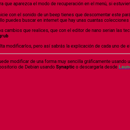
ara que aparezca el modo de recuperación en el menú, si estuvi
nicie con el sonido de un beep tienes que descomentar este pará
llo puedes buscar en internet que hay unas cuantas colecciones d
s cambios que realices, que con el editor de nano serian las tec
grub
a modificarlos, pero así sabrás la explicación de cada uno de e
puede modificar de una forma muy sencilla gráficamente usando u
positorio de Debian usando
Synaptic
o descargarla desde
Laun