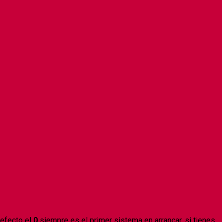
defecto el
0
siempre es el primer sistema en arrancar, si tienes