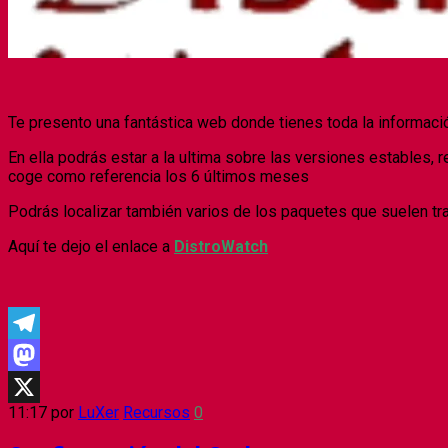
Te presento una fantástica web donde tienes toda la informació
En ella podrás estar a la ultima sobre las versiones estables, re
coge como referencia los 6 últimos meses
Podrás localizar también varios de los paquetes que suelen tra
Aquí te dejo el enlace a
DistroWatch
Telegram
Mastodon
11:17
por
LuXer
Recursos
0
X