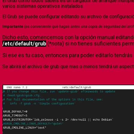
El Grub como todos sabéis es un cargador de arranque múltipl
varios sistemas operativos instalados.
El Grub se puede configurar editando su archivo de configuraci
Importante
(
es conveniente que hagas antes una copia de seguridad del archiv
Dicho esto, comencemos con la opción manual editando e
/etc/default/grub
(*
nota
) si no tienes suficientes perm
Si ese es tu caso, entonces para poder editarlo tendrá
Se abrirá el archivo de grub que mas o menos tendrá un aspecto 