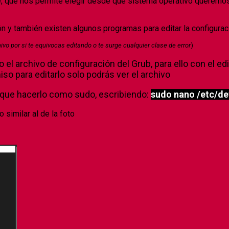
e, que nos permite elegir desde que sistema operativo queremo
ón y también existen algunos programas para editar la configura
o por si te equivocas editando o te surge cualquier clase de error
)
l archivo de configuración del Grub, para ello con el ed
iso para editarlo solo podrás ver el archivo
s que hacerlo como sudo, escribiendo:
sudo nano /etc/de
similar al de la foto