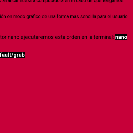
s arrancar nuestra computadora en el caso de que tengamos
ción en modo gráfico de una forma mas sencilla para el usuario
itor nano ejecutaremos esta orden en la terminal:
nano
fault/grub