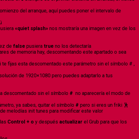
comienzo del arranque, aquí puedes poner el intervalo de
ú
usiera
«quiet splash»
nos mostraría una imagen en vez de los
 vez de
false
pusiera
true
no los detectaría
ugares de memoria hay, descomentando este apartado o sea
si te fijas esta descomentado este parámetro sin el símbolo # ,
esolución de 1920×1080 pero puedes adaptarlo a tus
era descomentado sin el símbolo
#
no aparecería el modo de
metro, ya sabes, quitar el símbolo
#
pero si eres un friki 🕺
e melodías init tunes para modificar este valor
las
Control + o
y después
actualizar
el Grub para que los
llos