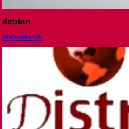
debian
DistroWatch