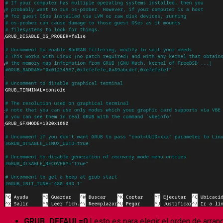
GRUB_DEFAUL=0
| esto es para elegir el orden de arra