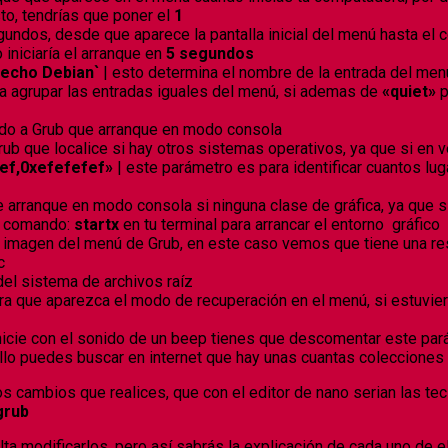
o, tendrías que poner el
1
undos, desde que aparece la pantalla inicial del menú hasta el 
niciaría el arranque en
5 segundos
 echo Debian`
| esto determina el nombre de la entrada del men
ra agrupar las entradas iguales del menú, si ademas de
«quiet»
p
ando a Grub que arranque en modo consola
Grub que localice si hay otros sistemas operativos, ya que si en
f,0xefefefef»
| este parámetro es para identificar cuantos l
ue arranque en modo consola si ninguna clase de gráfica, ya que 
el comando:
startx
en tu terminal para arrancar el entorno gráfico
e imagen del menú de Grub, en este caso vemos que tiene una r
c
del sistema de archivos raíz
ara que aparezca el modo de recuperación en el menú, si estuvi
nicie con el sonido de un beep tienes que descomentar este pará
llo puedes buscar en internet que hay unas cuantas colecciones d
s cambios que realices, que con el editor de nano serian las tec
grub
a modificarlos, pero así sabrás la explicación de cada uno de e