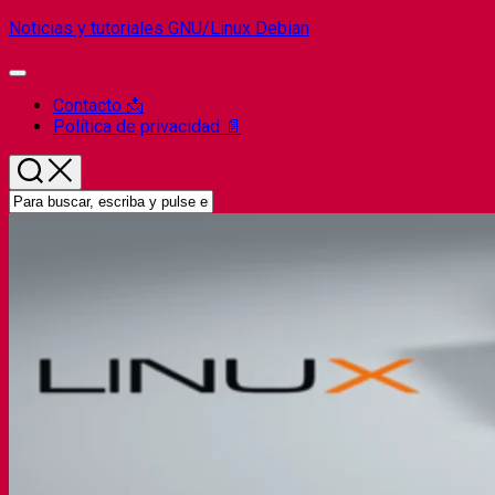
Saltar
Noticias y tutoriales GNU/Linux Debian
al
contenido
Ampliar
el
Contacto 📩
menú
Política de privacidad 📄