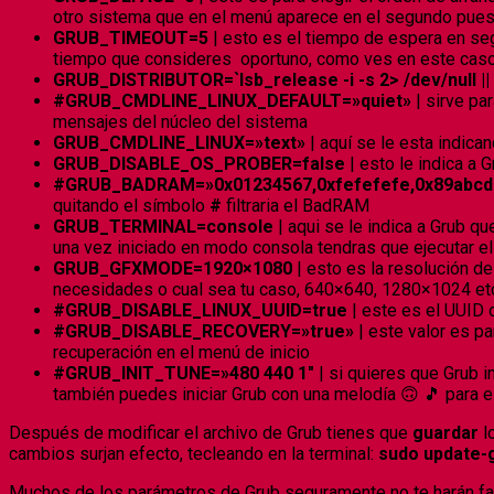
otro sistema que en el menú aparece en el segundo puest
GRUB_TIMEOUT=5
| esto es el tiempo de espera en seg
tiempo que consideres oportuno, como ves en este caso i
GRUB_DISTRIBUTOR=`lsb_release -i -s 2> /dev/null ||
#GRUB_CMDLINE_LINUX_DEFAULT=»quiet»
| sirve pa
mensajes del núcleo del sistema
GRUB_CMDLINE_LINUX=»text»
| aquí se le esta indic
GRUB_DISABLE_OS_PROBER=false
| esto le indica a 
#GRUB_BADRAM=»0x01234567,0xfefefefe,0x89abcde
quitando el símbolo
#
filtraria el BadRAM
GRUB_TERMINAL=console
| aqui se le indica a Grub q
una vez iniciado en modo consola tendras que ejecutar 
GRUB_GFXMODE=1920×1080
| esto es la resolución d
necesidades o cual sea tu caso, 640×640,
1280×1024 et
#GRUB_DISABLE_LINUX_UUID=true
| este es el UUID 
#GRUB_DISABLE_RECOVERY=»true»
| este valor es p
recuperación en el menú de inicio
#GRUB_INIT_TUNE=»480 440 1″
| si quieres que Grub i
también puedes iniciar Grub con una melodía 🙃 🎵 para e
Después de modificar el archivo de Grub tienes que
guardar
lo
cambios surjan efecto, tecleando en la terminal:
sudo update-
Muchos de los parámetros de Grub seguramente no te harán falt