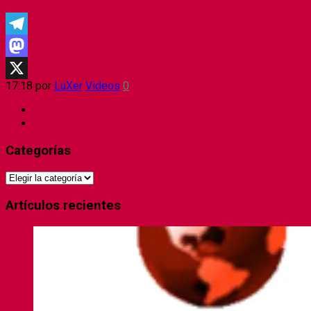
Telegram
Mastodon
17:18
por
LuXer
Videos
0
X
Categorías
Categorías
Artículos recientes