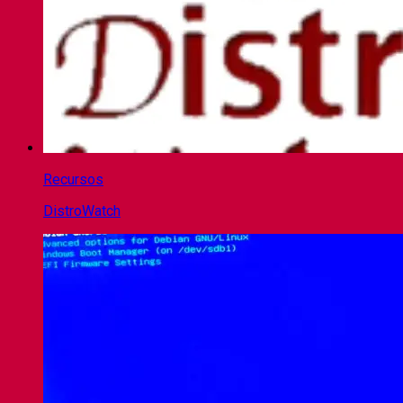
Recursos
DistroWatch