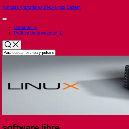
Saltar
Noticias y tutoriales GNU/Linux Debian
al
contenido
Ampliar
el
Contacto 📩
menú
Política de privacidad 📄
software libre